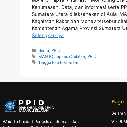
Kehumasan, Data, dan Informasi serta PP
Sumatera Utara dilaksanakan di Aula M
Kegaiatan Rakor dan Monev tersebut dila
Kementerian Agama Provinsi Sumatera Ut
Selengkapnya
Berita
,
PPID
MAN IC Tapanuli Selatan
,
PPID
Tinggalkan komentar
Page
Sejarah
Website Pejabat Pengelola informasi dan
Visi & M